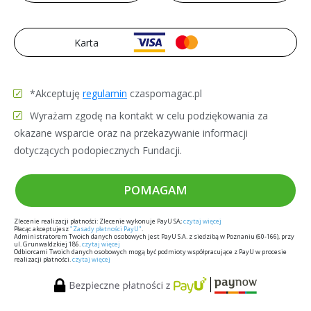
Karta
*Akceptuję
regulamin
czaspomagac.pl
Wyrażam zgodę na kontakt w celu podziękowania za
okazane wsparcie oraz na przekazywanie informacji
dotyczących podopiecznych Fundacji.
POMAGAM
Zlecenie realizacji płatności: Zlecenie wykonuje PayU SA;
czytaj więcej
Płacąc akceptujesz
"Zasady płatności PayU"
.
Administratorem Twoich danych osobowych jest PayU S.A. z siedzibą w Poznaniu (60-166), przy
ul. Grunwaldzkiej 186.
czytaj więcej
Odbiorcami Twoich danych osobowych mogą być podmioty współpracujące z PayU w procesie
realizacji płatności.
czytaj więcej